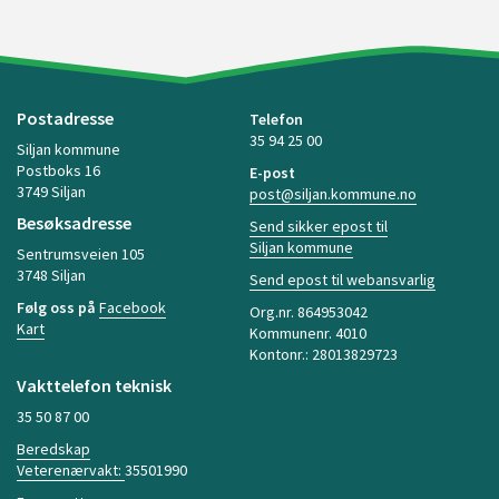
Postadresse
Telefon
35 94 25 00
Siljan kommune
Postboks 16
E-post
3749 Siljan
post@siljan.kommune.no
Besøksadresse
Send sikker epost til
Siljan kommune
Sentrumsveien 105
3748 Siljan
Send epost til webansvarlig
Følg oss på
Facebook
Org.nr. 864953042
Kart
Kommunenr. 4010
Kontonr.: 28013829723
Vakttelefon teknisk
35 50 87 00
Beredskap
Veterenærvakt:
35501990