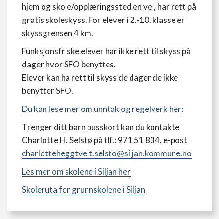
hjem og skole/opplæringssted en vei, har rett på
gratis skoleskyss. For elever i 2.-10. klasse er
skyssgrensen 4 km.
Funksjonsfriske elever har ikke rett til skyss på
dager hvor SFO benyttes.
Elever kan ha rett til skyss de dager de ikke
benytter SFO.
Du kan lese mer om unntak og regelverk her:
Trenger ditt barn busskort kan du kontakte
Charlotte H. Selstø på tlf.: 971 51 834, e-post
charlotteheggtveit.selsto@siljan.kommune.no
Les mer om skolene i Siljan her
Skoleruta for grunnskolene i Siljan