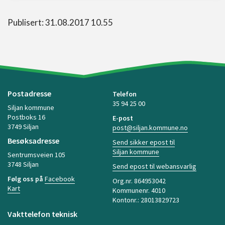
Publisert: 31.08.2017 10.55
Postadresse
Telefon
35 94 25 00
Siljan kommune
Postboks 16
E-post
3749 Siljan
post@siljan.kommune.no
Besøksadresse
Send sikker epost til
Siljan kommune
Sentrumsveien 105
3748 Siljan
Send epost til webansvarlig
Følg oss på
Facebook
Org.nr. 864953042
Kart
Kommunenr. 4010
Kontonr.: 28013829723
Vakttelefon teknisk