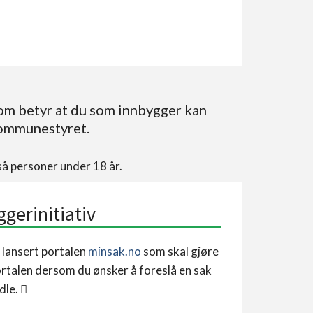
som betyr at du som innbygger kan
kommunestyret.
så personer under 18 år.
ggerinitiativ
lansert portalen
minsak.no
som skal gjøre
ortalen dersom du ønsker å foreslå en sak
dle. 