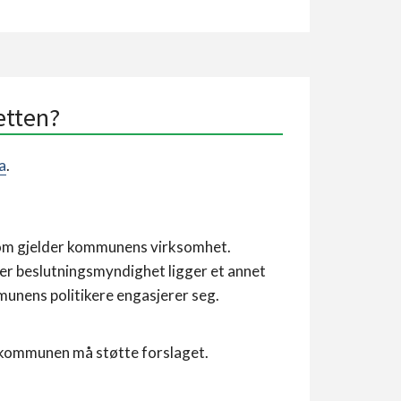
etten?
a
.
g som gjelder kommunens virksomhet.
der beslutningsmyndighet ligger et annet
munens politikere engasjerer seg.
 kommunen må støtte forslaget.