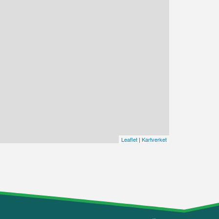
Leaflet
|
Kartverket