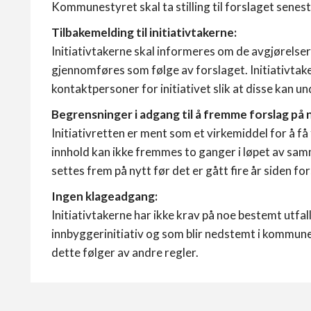
Kommunestyret skal ta stilling til forslaget senes
Tilbakemelding til initiativtakerne:
Initiativtakerne skal informeres om de avgjørelser
gjennomføres som følge av forslaget. Initiativta
kontaktpersoner for initiativet slik at disse kan u
Begrensninger i adgang til å fremme forslag på 
Initiativretten er ment som et virkemiddel for å 
innhold kan ikke fremmes to ganger i løpet av samm
settes frem på nytt før det er gått fire år siden fo
Ingen klageadgang:
Initiativtakerne har ikke krav på noe bestemt utfa
innbyggerinitiativ og som blir nedstemt i kommun
dette følger av andre regler.